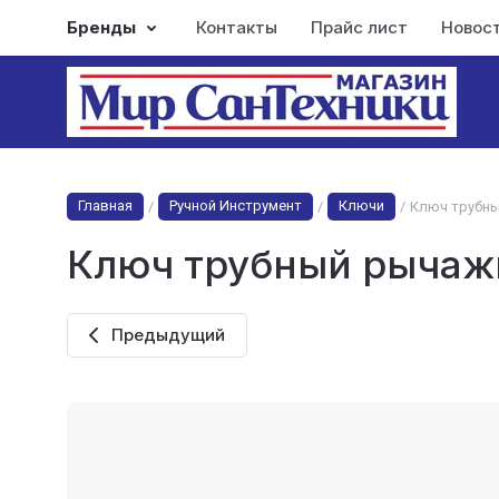
Бренды
Контакты
Прайс лист
Новос
Главная
Ручной Инструмент
Ключи
/
/
/
Ключ трубн
Ключ трубный рычаж
Предыдущий